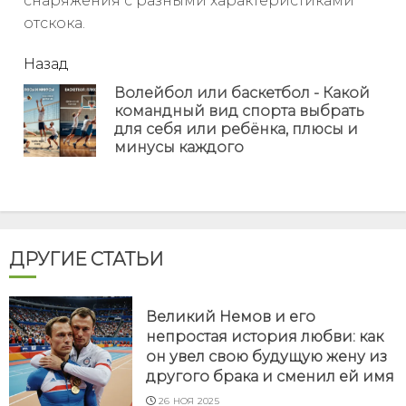
снаряжения с разными характеристиками
отскока.
читать
Назад
еще
Волейбол или баскетбол - Какой
командный вид спорта выбрать
Пр
для себя или ребёнка, плюсы и
но
минусы каждого
ДРУГИЕ СТАТЬИ
Великий Немов и его
непростая история любви: как
он увел свою будущую жену из
другого брака и сменил ей имя
26 НОЯ 2025