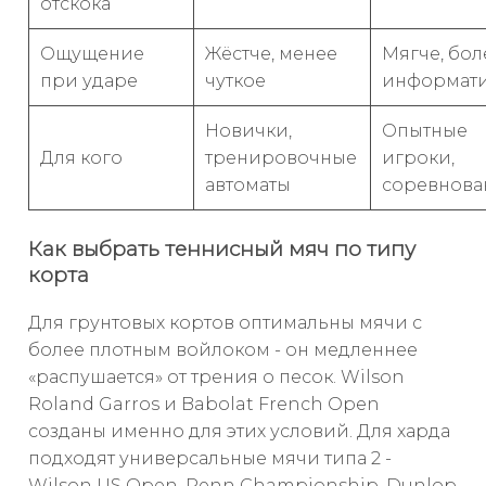
отскока
Ощущение
Жёстче, менее
Мягче, бол
при ударе
чуткое
информат
Новички,
Опытные
Для кого
тренировочные
игроки,
автоматы
соревнова
Как выбрать теннисный мяч по типу
корта
Для грунтовых кортов оптимальны мячи с
более плотным войлоком - он медленнее
«распушается» от трения о песок. Wilson
Roland Garros и Babolat French Open
созданы именно для этих условий. Для харда
подходят универсальные мячи типа 2 -
Wilson US Open, Penn Championship, Dunlop