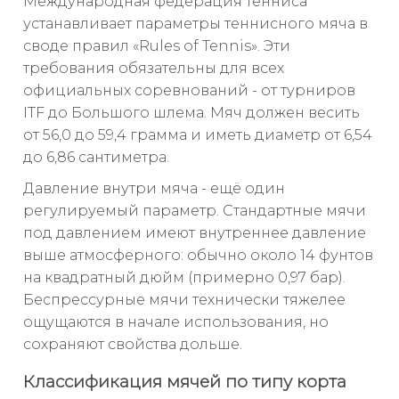
Международная федерация тенниса
устанавливает параметры теннисного мяча в
своде правил «Rules of Tennis». Эти
требования обязательны для всех
официальных соревнований - от турниров
ITF до Большого шлема. Мяч должен весить
от 56,0 до 59,4 грамма и иметь диаметр от 6,54
до 6,86 сантиметра.
Давление внутри мяча - ещё один
регулируемый параметр. Стандартные мячи
под давлением имеют внутреннее давление
выше атмосферного: обычно около 14 фунтов
на квадратный дюйм (примерно 0,97 бар).
Беспрессурные мячи технически тяжелее
ощущаются в начале использования, но
сохраняют свойства дольше.
Классификация мячей по типу корта