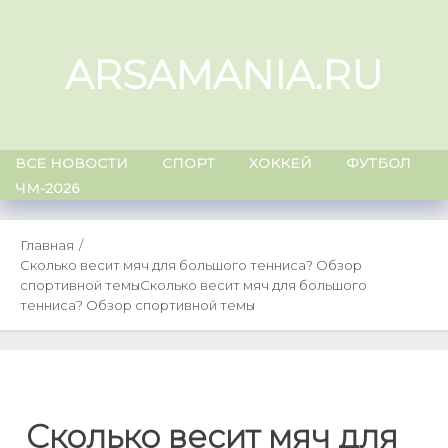
Skip
to
ARSAMANIA.RU
content
ВСЕ НОВОСТИ
СПОРТ
ХОККЕЙ
ФУТБОЛ
ЧМ-2026
Главная
Сколько весит мяч для большого тенниса? Обзор
спортивной темы
Сколько весит мяч для большого
тенниса? Обзор спортивной темы
Сколько весит мяч для