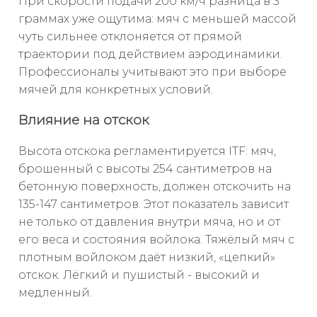
При скорости подачи 200 км/ч разница в 3
граммах уже ощутима: мяч с меньшей массой
чуть сильнее отклоняется от прямой
траектории под действием аэродинамики.
Профессионалы учитывают это при выборе
мячей для конкретных условий.
Влияние на отскок
Высота отскока регламентируется ITF: мяч,
брошенный с высоты 254 сантиметров на
бетонную поверхность, должен отскочить на
135-147 сантиметров. Этот показатель зависит
не только от давления внутри мяча, но и от
его веса и состояния войлока. Тяжёлый мяч с
плотным войлоком даёт низкий, «цепкий»
отскок. Лёгкий и пушистый - высокий и
медленный.