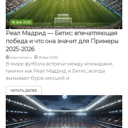
18 фев 2026
Реал Мадрид — Бетис: впечатляющая
победа и что она значит для Примеры
2025-2026
arsamania.ru
18 фев 2026
В мире футбола встречи между командами,
такими как Реал Мадрид и Бетис, всегда
вызывают бурю эмоций и
ЧИТАТЬ ДАЛЕЕ