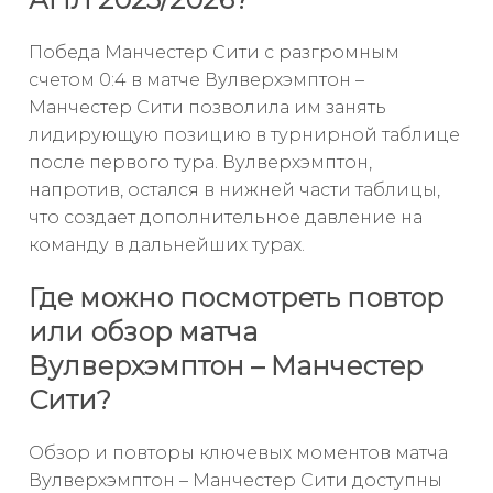
Победа Манчестер Сити с разгромным
счетом 0:4 в матче Вулверхэмптон –
Манчестер Сити позволила им занять
лидирующую позицию в турнирной таблице
после первого тура. Вулверхэмптон,
напротив, остался в нижней части таблицы,
что создает дополнительное давление на
команду в дальнейших турах.
Где можно посмотреть повтор
или обзор матча
Вулверхэмптон – Манчестер
Сити?
Обзор и повторы ключевых моментов матча
Вулверхэмптон – Манчестер Сити доступны