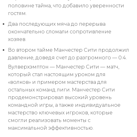
половине тайма, что добавило уверенности
гостям.
Два последующих мяча до перерыва
окончательно сломали сопротивление
хозяев.
Во втором тайме Манчестер Сити продолжил
давление, доведя счет до разгромного — 0:4.
Вулверхэмптон — Манчестер Сити — матч,
который стал настоящим уроком для
«волков» и примером мастерства для
остальных команд лиги. Манчестер Сити
продемонстрировал высокий уровень
командной игры, а также индивидуальное
мастерство ключевых игроков, которые
смогли реализовать моменты с
максимальной эффективностью.