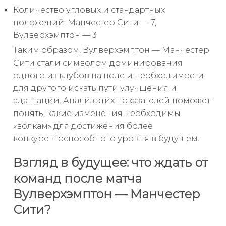
Количество угловых и стандартных
положений: Манчестер Сити — 7,
Вулверхэмптон — 3
Таким образом, Вулверхэмптон — Манчестер
Сити стали символом доминирования
одного из клубов на поле и необходимости
для другого искать пути улучшения и
адаптации. Анализ этих показателей поможет
понять, какие изменения необходимы
«волкам» для достижения более
конкурентоспособного уровня в будущем.
Взгляд в будущее: что ждать от
команд после матча
Вулверхэмптон — Манчестер
Сити?