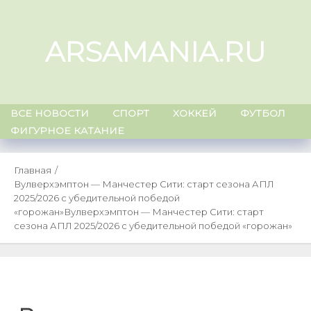
Skip
to
ARSAMANIA.RU
content
ВСЕ НОВОСТИ
СПОРТ
ХОККЕЙ
ФУТБОЛ
ФИГУРНОЕ КАТАНИЕ
Главная
Вулверхэмптон — Манчестер Сити: старт сезона АПЛ
2025/2026 с убедительной победой
«горожан»
Вулверхэмптон — Манчестер Сити: старт
сезона АПЛ 2025/2026 с убедительной победой «горожан»