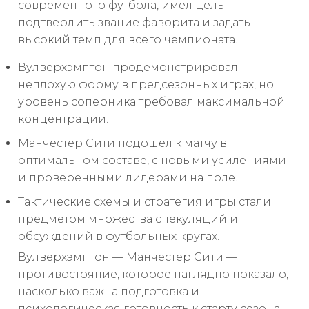
современного футбола, имел цель
подтвердить звание фаворита и задать
высокий темп для всего чемпионата.
Вулверхэмптон продемонстрировал
неплохую форму в предсезонных играх, но
уровень соперника требовал максимальной
концентрации.
Манчестер Сити подошел к матчу в
оптимальном составе, с новыми усилениями
и проверенными лидерами на поле.
Тактические схемы и стратегия игры стали
предметом множества спекуляций и
обсуждений в футбольных кругах.
Вулверхэмптон — Манчестер Сити —
противостояние, которое наглядно показало,
насколько важна подготовка и
психологическая готовность к старту сезона.