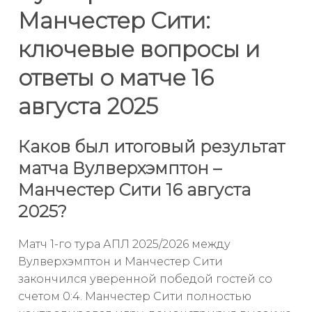
Манчестер Сити:
ключевые вопросы и
ответы о матче 16
августа 2025
Каков был итоговый результат
матча Вулверхэмптон –
Манчестер Сити 16 августа
2025?
Матч 1-го тура АПЛ 2025/2026 между
Вулверхэмптон и Манчестер Сити
закончился уверенной победой гостей со
счетом 0:4. Манчестер Сити полностью