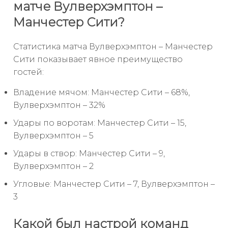
матче Вулверхэмптон –
Манчестер Сити?
Статистика матча Вулверхэмптон – Манчестер
Сити показывает явное преимущество
гостей:
Владение мячом: Манчестер Сити – 68%,
Вулверхэмптон – 32%
Удары по воротам: Манчестер Сити – 15,
Вулверхэмптон – 5
Удары в створ: Манчестер Сити – 9,
Вулверхэмптон – 2
Угловые: Манчестер Сити – 7, Вулверхэмптон –
3
Какой был настрой команд