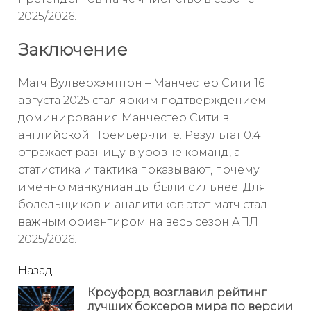
2025/2026.
Заключение
Матч Вулверхэмптон – Манчестер Сити 16
августа 2025 стал ярким подтверждением
доминирования Манчестер Сити в
английской Премьер-лиге. Результат 0:4
отражает разницу в уровне команд, а
статистика и тактика показывают, почему
именно манкунианцы были сильнее. Для
болельщиков и аналитиков этот матч стал
важным ориентиром на весь сезон АПЛ
2025/2026.
читать
Назад
еще
Кроуфорд возглавил рейтинг
лучших боксеров мира по версии
Пр