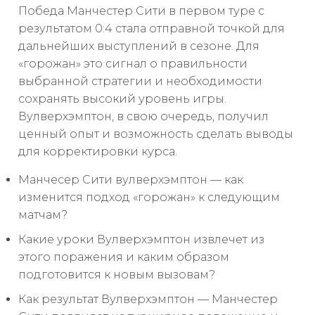
Победа Манчестер Сити в первом туре с
результатом 0:4 стала отправной точкой для
дальнейших выступлений в сезоне. Для
«горожан» это сигнал о правильности
выбранной стратегии и необходимости
сохранять высокий уровень игры.
Вулверхэмптон, в свою очередь, получил
ценный опыт и возможность сделать выводы
для корректировки курса.
Манчесер Сити вулверхэмптон — как
изменится подход «горожан» к следующим
матчам?
Какие уроки Вулверхэмптон извлечет из
этого поражения и каким образом
подготовится к новым вызовам?
Как результат Вулверхэмптон — Манчестер