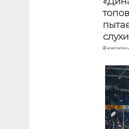
«Дина
топов
пытае
слух
arsamania.r