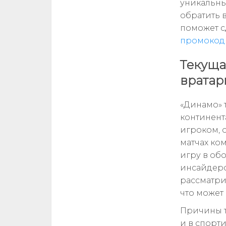
уникальны
обратить 
поможет с
промокод 
Текуща
вратар
«Динамо» 
континент
игроком, 
матчах ко
игру в об
инсайдеро
рассматри
что может
Причины т
и в спорт