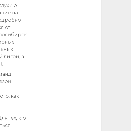
слухи о
яние на
подробно
я от
Новосибирск
ферные
льных
 лигой, а
Л.
манд,
сезон
го, как
,
я тех, кто
ться