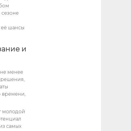
юбом
м сезоне
 её шансы
вание и
 не менее
 решения,
таты
о времени,
ет молодой
отенциал
из самых