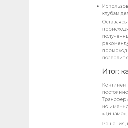
Использов
клубам де
Оставаясь 
происходя
полученны
рекоменду
промокода
позволит 
Итог: 
Континент
постоянно
Трансферы
но именно
«Динамо», 
Решения, 