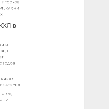
я игроков
ольку они
х.
КХЛ в
чи и
анд.
ет
поводов
опового
ланса сил.
дотов,
ав и