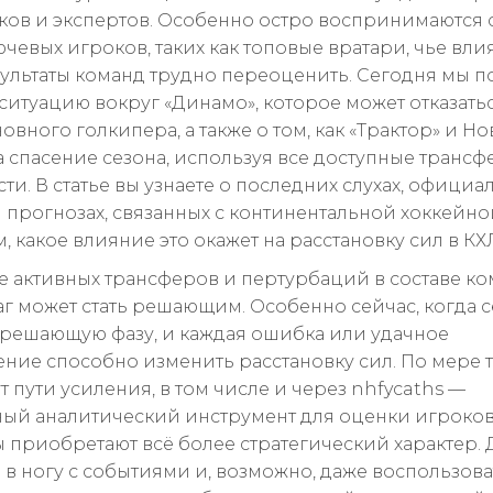
ов и экспертов. Особенно остро воспринимаются 
чевых игроков, таких как топовые вратари, чье вли
зультаты команд трудно переоценить. Сегодня мы 
ситуацию вокруг «Динамо», которое может отказатьс
овного голкипера, а также о том, как «Трактор» и 
а спасение сезона, используя все доступные транс
ти. В статье вы узнаете о последних слухах, официа
и прогнозах, связанных с континентальной хоккейной
м, какое влияние это окажет на расстановку сил в КХ
те активных трансферов и пертурбаций в составе ко
г может стать решающим. Особенно сейчас, когда 
в решающую фазу, и каждая ошибка или удачное
ние способно изменить расстановку сил. По мере то
 пути усиления, в том числе и через nhfycaths —
ый аналитический инструмент для оценки игроков
 приобретают всё более стратегический характер. Дл
и в ногу с событиями и, возможно, даже воспользова