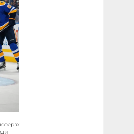
нсферах
еди