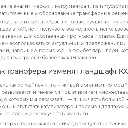
ание аналитических инструментов типа nhfycaths 
лать точечные и обоснованные трансферные решен
в курсе этих событий, вы не только лучше понимает
щее в КХЛ, но и получаете возможность использов
е знания для собственных прогнозов и ставок. Для 
ем воспользоваться актуальными предложениями
ми, например, промокод на фрибет пари пари, ко
сделать игру ещё более захватывающей.
как трансферы изменят ландшафт К
альная хоккейная лига — живой организм, который
 развивается и меняется под влиянием множества 
, о которых мы рассказали, — лишь часть большой 
 они могут стать катализатором перемен для таких к
«Трактор» и других участников лиги.
которые принимаются сейчас, определят не только