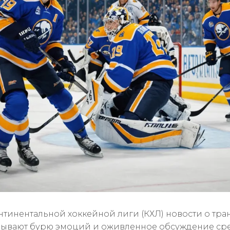
нтинентальной хоккейной лиги (КХЛ) новости о тра
зывают бурю эмоций и оживленное обсуждение ср