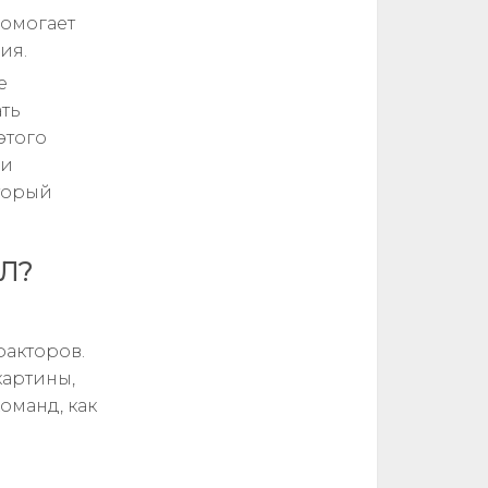
помогает
ия.
е
ать
этого
 и
торый
ХЛ?
факторов.
картины,
оманд, как