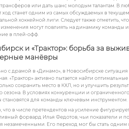
 трансферов или дать шанс молодым талантам. В л
от ход станет одним из самых обсуждаемых в текуще
альной хоккейной лиги. Следует также отметить, что
изменения могут повлиять на динамику команды и
ние в плей-офф.
бирск и «Трактор»: борьба за выжи
ферные манёвры
но с драмой в «Динамо», в Новосибирске ситуация
ая. «Трактор» активно пытается найти оптимальные
олько сохранить место в КХЛ, но и улучшить резуль
 сезона. В условиях конкуренции и ограниченног
 становятся для команды ключевым инструментом.
, что в числе претендентов на усиление фигуриру
тивный форвард Илья Федотов, чьи показатели и п
ся незамеченными. Его переход мог бы стать одним 