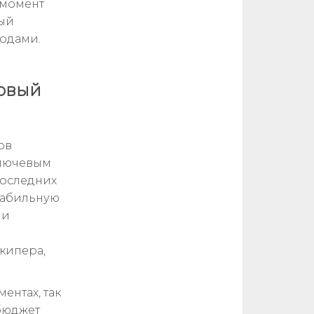
 момент
рый
годами.
повый
ов
ключевым
последних
стабильную
ии
кипера,
ентах, так
 бюджет