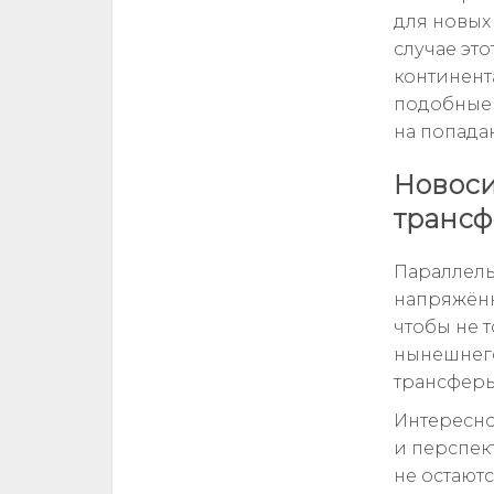
для новых
случае эт
континент
подобные 
на попада
Новоси
транс
Параллель
напряжённ
чтобы не т
нынешнего
трансферы
Интересно
и перспек
не остают