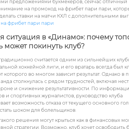
ми предложениями букмекеров, сейчас отличный
внимание на промокод на фрибет пари пари, кото
делать ставки на матчи КХЛ с дополнительными вы
на фрибет пари пари
я ситуация в «Динамо»: почему то
ь может покинуть клуб?
традиционно считается одним из сильнейших клуб
альной хоккейной лиги, и его вратарь всегда был 
от которого во многом зависит результат. Однако в 
манда столкнулась с рядом трудностей, включая не
ороне и снижение результативности. По информац
в и спортивных журналистов, руководство клуба
вает возможность отказа от текущего основного гол
 стать шоком для болельщиков.
акого решения могут крыться как в финансовых мом
ивной стратегии. Возможно, клуб хочет освободить