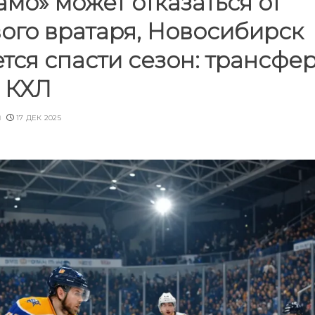
мо» может отказаться от
ого вратаря, Новосибирск
тся спасти сезон: трансфе
и КХЛ
u
17 ДЕК 2025