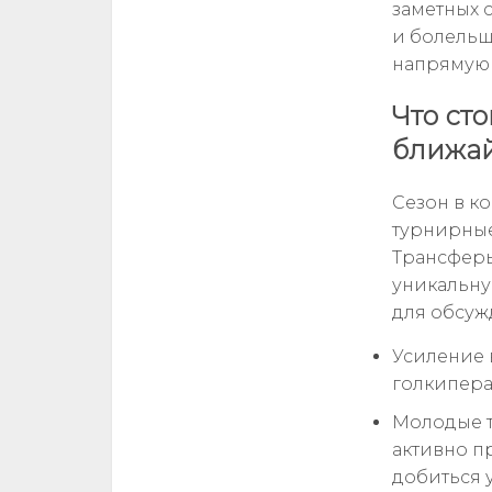
заметных 
и болельщ
напрямую 
Что ст
ближа
Сезон в к
турнирные
Трансферы
уникальну
для обсуж
Усиление 
голкипера
Молодые т
активно п
добиться у