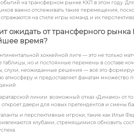
событий на трансферном рынке КХЛ в этом году. Дл
иков важно отслеживать такие перемещения, поск
отражаются на стиле игры команд и их перспектива
оит ожидать от трансферного рынка 
йшее время?
онтинентальной хоккейной лиге — это не только мат
 таблицы, но и постоянные перемены в составе ком
, слухи, неожиданные решения — всё это формиру
ю атмосферу и предоставляет фанатам множество 
дений.
вратарской линии: возможный отказ «Динамо» от т
 откроет двери для новых претендентов и смены ба
аланты и перспективные игроки, такие как Илья Фе
ривлекаются клубами, стремящимися обновить сост
спеха.