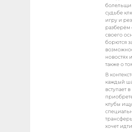
болельщик
судьбе клю
игру и ре
разберём 
своего осн
борются з
возможнос
новостях 
также о то
В контекс
каждый ша
вступает 
приобрете
клубы ищут
специальн
трансферы
хочет идт