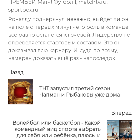
ПРЕМЬЕР, Матч! Футбол 1, matchtv.ru,
sportbox.ru
Роналду подчеркнул: неважно, выйдет ли он
на поле с первых минут - его роль в команде
всё равно останется ключевой. Лидерство не
определяется стартовым составом. Это он
доказывал всю карьеру. И, судя по всему,
намерен доказать ещё раз - напоследок.
читать
Назад
еще
ТНТ запустил третий сезон.
Пр
Чапман и Рыбаковы уже дома
но
Вперёд
Волейбол или баскетбол - Какой
командный вид спорта выбрать
Next
для себя или ребёнка, плюсы и
post: