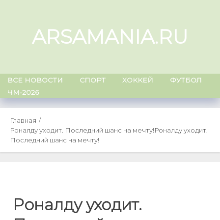
Skip
to
ARSAMANIA.RU
content
ВСЕ НОВОСТИ
СПОРТ
ХОККЕЙ
ФУТБОЛ
ЧМ-2026
Главная
Роналду уходит. Последний шанс на мечту!
Роналду уходит.
Последний шанс на мечту!
Роналду уходит.