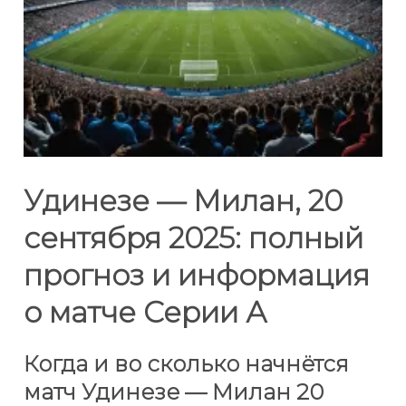
Удинезе — Милан, 20
сентября 2025: полный
прогноз и информация
о матче Серии А
Когда и во сколько начнётся
матч Удинезе — Милан 20