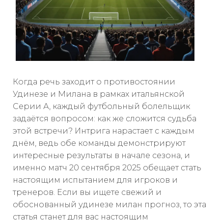
Когда речь заходит о противостоянии
Удинезе и Милана в рамках итальянской
Серии А, каждый футбольный болельщик
задаётся вопросом: как же сложится судьба
этой встречи? Интрига нарастает с каждым
днём, ведь обе команды демонстрируют
интересные результаты в начале сезона, и
именно матч 20 сентября 2025 обещает стать
настоящим испытанием для игроков и
тренеров. Если вы ищете свежий и
обоснованный удинезе милан прогноз, то эта
статья станет для вас настоящим