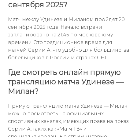
сентября 2025?
Матч между Удинезе и Миланом пройдет 20
сентября 2025 года. Начало встречи
запланировано на 21:45 по московскому
времени. Это традиционное время для
матчей Серии А, что удобно для большинства
болельщиков в России и странах СНГ.
Где смотреть онлайн прямую
трансляцию матча Удинезе —
Милан?
Прямую трансляцию матча Удинезе — Милан
можно посмотреть на официальных
спортивных каналах, имеющих права на показ
Серии А, таких как «Матч ТВ» и
специализированные стриминговые