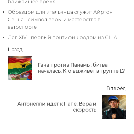
ближайшее время
Образцом для итальянца служит Айртон
Сенна - символ веры и мастерства в
автоспорте
Лев XIV - первый понтифик родом из США
читать
Назад
еще
Гана против Панамы: битва
Пр
началась. Кто выживет в группе L?
но
Вперёд
Антонелли идёт к Папе. Вера и
Next
скорость
post: