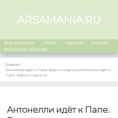
Skip
to
ARSAMANIA.RU
content
ВСЕ НОВОСТИ
СПОРТ
ХОККЕЙ
ФУТБОЛ
ФИГУРНОЕ КАТАНИЕ
Главная
Антонелли идёт к Папе. Вера и скорость
Антонелли идёт к
Папе. Вера и скорость
Антонелли идёт к Папе.