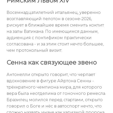
Римским Львом XIV
Восемнадцатилетний итальянец, уверенно
возглавляющий пелотон в сезоне-2026,
рискует в ближайшее время сменить кокпит
на залы Ватикана. По имеющимся данным,
аудиенция с понтификом практически
согласована - и за этим стоит нечто большее,
чем протокольный визит.
Сенна как связующее звено
Антонелли открыто говорит, что черпает
вдохновение в фигуре Айртона Сенны -
трёхкратного чемпиона мира, для которого
вера была неотделима от гоночного ремесла.
Бразилец молился перед стартами, открыто
говорил о Боге и нёс в автоспорт нечто, что
сложно назвать иначе как харизмой пророка.