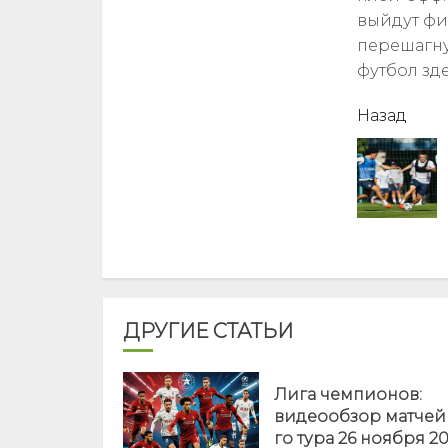
выйдут фи
перешагну
футбол зде
читать
Назад
еще
ДРУГИЕ СТАТЬИ
Лига чемпионов:
видеообзор матчей 
го тура 26 ноября 2