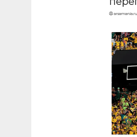
пере
arsamania.r