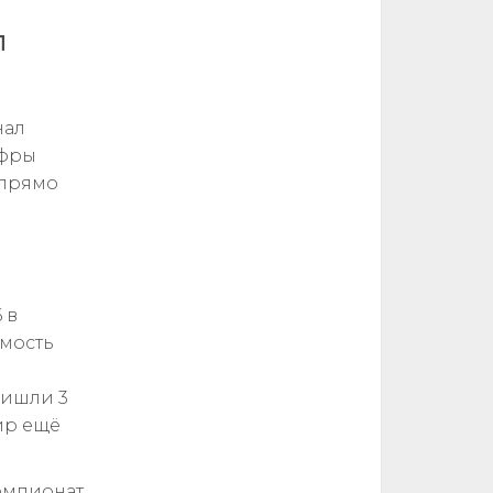
л
нал
ифры
 прямо
 в
емость
ришли 3
нир ещё
чемпионат