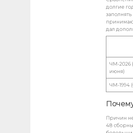
долгие го
заполнять
принимаю
дал допол
ЧМ-2026 
июня)
ЧМ-1994 
Почему
Причин не
48 сборны
болельщик