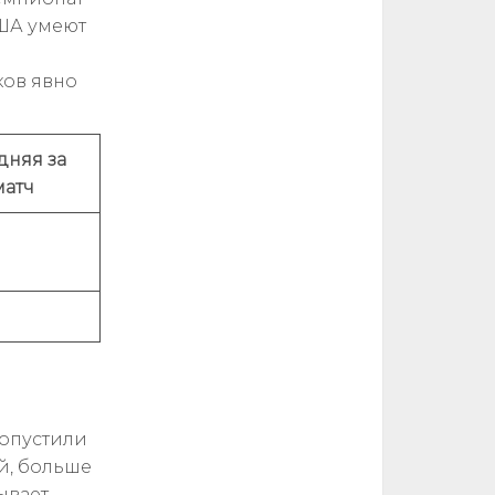
США умеют
ов явно
дняя за
матч
допустили
й, больше
ывает