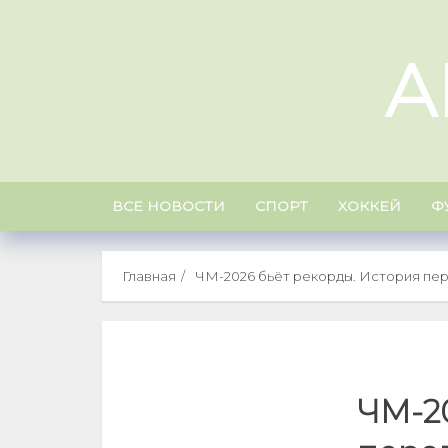
Skip
to
A
content
ВСЕ НОВОСТИ
СПОРТ
ХОККЕЙ
Ф
Главная
ЧМ-2026 бьёт рекорды. История пер
ЧМ-20