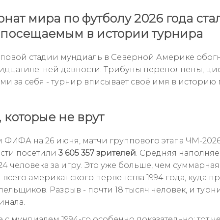
нат мира по футболу 2026 года ста
посещаемым в истории турнира
пповой стадии мундиаль в Северной Америке обог
идцатилетней давности. Трибуны переполнены, ц
ами за себя - турнир вписывает своё имя в историю
 которые не врут
 ФИФА на 26 июня, матчи группового этапа ЧМ-2026
сти посетили
3 605 357 зрителей
. Средняя наполня
524 человека за игру. Это уже больше, чем суммарная
 всего американского первенства 1994 года, куда п
лельщиков. Разрыв - почти 18 тысяч человек, и тур
инала.
 с мундиалем 1994-го особенно показательно: тот 