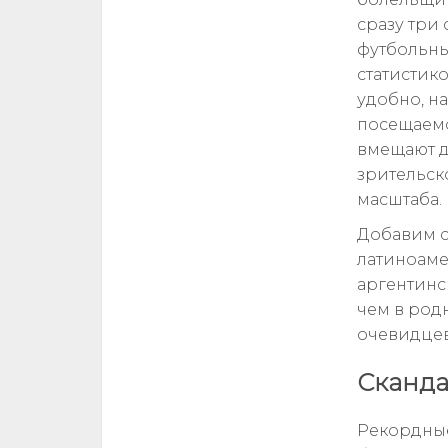
сразу три 
футбольны
статистик
удобно, н
посещаемо
вмещают д
зрительск
масштаба.
Добавим с
латиноаме
аргентинс
чем в род
очевидцев
Сканда
Рекордные