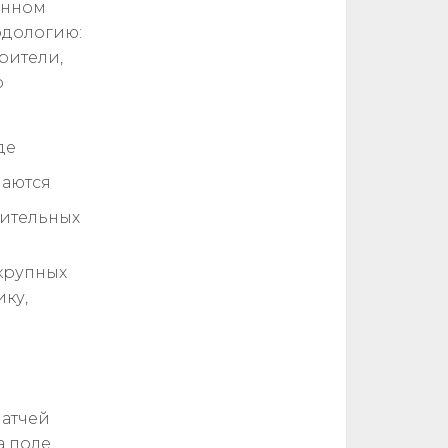
енном
одологию:
рители,
о
де
чаются
рительных
 крупных
ику,
матчей
а поле