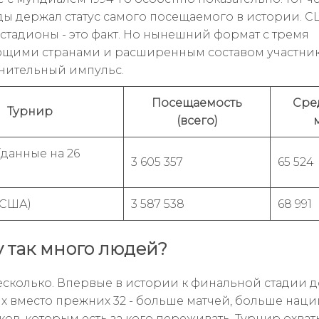
ды держал статус самого посещаемого в истории. 
 стадионы - это факт. Но нынешний формат с тремя
щими странами и расширенным составом участник
нительный импульс.
Посещаемость
Сре
Турнир
(всего)
(данные на 26
3 605 357
65 524
(США)
3 587 538
68 991
 так много людей?
сколько. Впервые в истории к финальной стадии 
х вместо прежних 32 - больше матчей, больше наци
ов, которым есть за кого переживать. Турнир охват