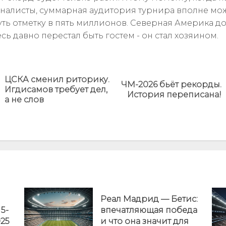
налисты, суммарная аудитория турнира вполне мо
ть отметку в пять миллионов. Северная Америка до
сь давно перестал быть гостем - он стал хозяином.
ЦСКА сменил риторику.
ЧМ-2026 бьёт рекорды.
Предыдущая
Next
Игдисамов требует дел,
История переписана!
новость
post:
а не слов
Реал Мадрид — Бетис:
5-
впечатляющая победа
025
и что она значит для