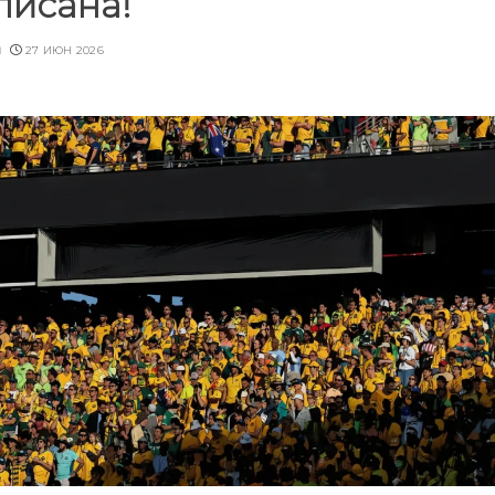
писана!
u
27 ИЮН 2026