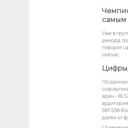
Чемпио
самым 
Уже в гру
рекорд тр
говорят с
сейчас.
Цифры,
По данным
совокупно
арен - 65 
аудитория
587 538 бо
далёк от ф
Сравнение