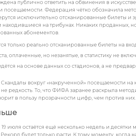
ждена публично ответить на обвинения в искусств
 посещаемости. Федерация чётко обозначила мет
берутся исключительно отсканированные билеты и з
 находившиеся на трибунах. Никаких проданных, н
ованных абонементов.
ся только реально отсканированные билеты на вхо
та, оплаченные, но незанятые, в статистику не вклю
едётся на основе данных со стадионов, а не предва
. Скандалы вокруг «накрученной» посещаемости на
 не редкость. То, что ФИФА заранее раскрыла метод
ворит в пользу прозрачности цифр, чем против них.
льше
 19 июля остаётся ещё несколько недель и десятки 
Рекорд будет только расти. К тому моменту, когда н