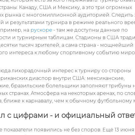
страны: Канаду, США и Мексику, а это три огромных
х рынка с многомиллионной аудиторией. Следить 
ой и результатами турнира в режиме реального вр
апример, на
рускоре
- там же доступны данные по
сти и турнирным таблицам. Стадионы в США тра
есятки тысяч зрителей, а сама страна - мощнейший
ого интереса к любому спортивному событию мир
юда лихорадочный интерес к турниру со стороны
риканских диаспор внутри США: мексиканские,
кие, бразильские болельщики заполняют трибуны н
ных странах. Атмосфера на некоторых аренах, по сло
, ближе к карнавалу, чем к обычному футбольному м
л с цифрами - и официальный отве
 показатели появились не без споров. Ещё 13 июн