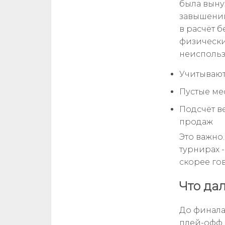
была выну
завышении
в расчёт 
физически
неиспольз
Учитывают
Пустые мес
Подсчёт в
продаж
Это важно
турнирах -
скорее го
Что да
До финала
плей-офф. 