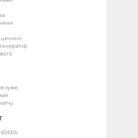
за
емени
диционно
 генератор
ового
е хуже,
вам
атчу.
т
я ФИФА