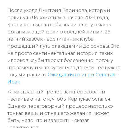
После ухода Дмитрия Баринова, который
покинул «Локомотив» в начале 2024 года,
Карпукас взял на себя значительную часть
организующей роли в средней линии. 26-
летний хавбек - воспитанник клуба,
прошедший путь от академии до основы. Это
не просто сентиментальная история: таких
игроков клубы теряют болезненно, потому
что замену им не купишь за деньги - её нужно
годами растить.
Ожидания от игры Сенегал -
Ирак
«Я как главный тренер заинтересован и
настаиваю на том, чтобы Карпукас остался.
Однако переговорный процесс настолько
тонкая вещь, и от нашего желания, может
быть, мало что и зависит», - сказал
Галактионов.