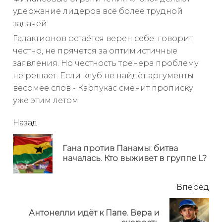
удержание лидеров всё более трудной
задачей
Галактионов остаётся верен себе: говорит
честно, не прячется за оптимистичные
заявления. Но честность тренера проблему
не решает. Если клуб не найдёт аргументы
весомее слов - Карпукас сменит прописку
уже этим летом.
читать
Назад
еще
Гана против Панамы: битва
Пр
началась. Кто выживет в группе L?
но
Вперёд
Антонелли идёт к Папе. Вера и
Next