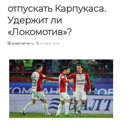
отпускать Карпукаса.
Удержит ли
«Локомотив»?
arsamania.ru
19 ИЮН 2026