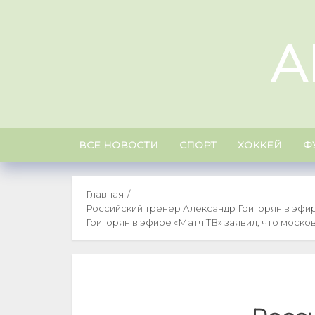
Skip
to
A
content
ВСЕ НОВОСТИ
СПОРТ
ХОККЕЙ
Ф
Главная
Российский тренер Александр Григорян в эфир
Григорян в эфире «Матч ТВ» заявил, что моско