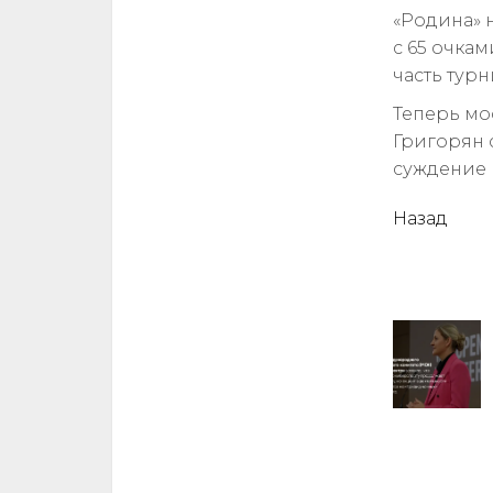
«Родина» н
с 65 очкам
часть тур
Теперь мо
Григорян с
суждение 
читать
Назад
еще