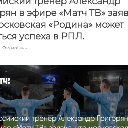
ийский тренер Александр
рян в эфире «Матч ТВ» заяв
осковская «Родина» может
ься успеха в РПЛ.
u
09 МАЙ 2026