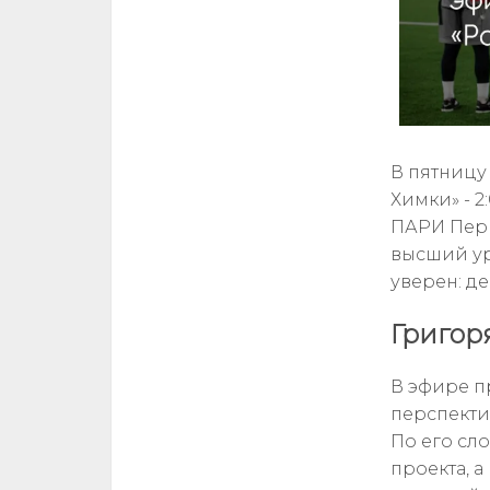
В пятницу
Химки» - 2
ПАРИ Перв
высший ур
уверен: де
Григор
В эфире п
перспекти
По его сл
проекта, 