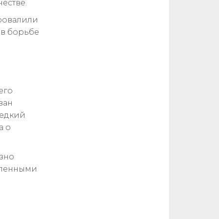
честве.
провалили
 в борьбе
его
ван
редкий
а о
ёзно
силенными