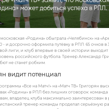
 московская «Родина» обыграла «Челябинск» на «Ар
:0 - и досрочно оформила путёвку в РПЛ. 65 очков в 
ой лиги, и клуб впервые в своей истории выходит
овень российского футбола. Тренер Александр Гр
бют не станет робким.
ян видит потенциал
рограммы «Все на Матч!» на «Матч ТВ» Григорян выс
вах «Родины» в РПЛ без лишних оговорок: команда
овам, владелец клуба максимально заинтересован в
а испанский тренер команды проделал серьёзную ра