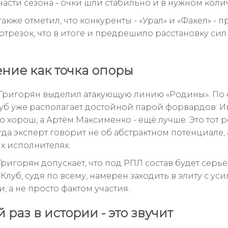
части сезона - очки шли стабильно и в нужном коли
акже отметил, что конкуренты - «Урал» и «Факел» - 
отрезок, что в итоге и предрешило расстановку сил
ние как точка опоры
Григорян выделил атакующую линию «Родины». По 
луб уже располагает достойной парой форвардов: И
 хорош, а Артём Максименко - ещё лучше. Это тот 
гда эксперт говорит не об абстрактном потенциале, 
х исполнителях.
Григорян допускает, что под РПЛ состав будет серь
Клуб, судя по всему, намерен заходить в элиту с у
, а не просто фактом участия.
 раз в истории - это звучит