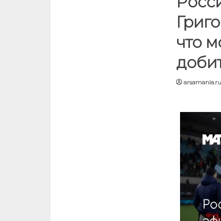
Росс
Григо
что м
добит
arsamania.r