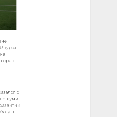
ене
33 турах
 на
игорян
казался о
 пошумит.
 развитии
боту в