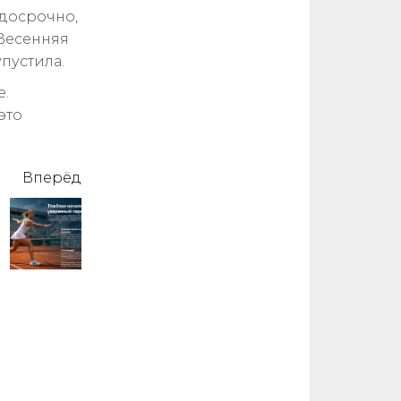
 досрочно,
 Весенняя
пустила.
е.
это
Вперёд