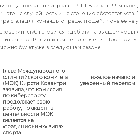
икогда прежде не играла в РПЛ. Выход в 33-м туре,
и - это не случайность и не стечение обстоятельств.
нира стала для команды определяющей, и она её не у
сковский клуб готовится к дебюту на высшем уровн
читает, что «Родина» там не потеряется. Проверить 
можно будет уже в следующем сезоне.
Глава Международного
олимпийского комитета
Тяжёлое начало и
Next
(МОК) Кирсти Ковентри
уверенный перелом
post:
заявила, что комиссия
по киберспорту
Предыдущая
продолжает свою
новость
работу, но акцент в
деятельности МОК
делается на
«традиционных» видах
спорта.