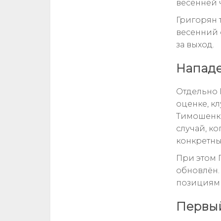
весенней 
Григорян т
весенний 
за выход.
Нападе
Отдельно 
оценке, к
Тимошенко
случай, ко
конкретны
При этом 
обновлён. 
позициями
Первый