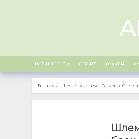
Skip
to
A
content
ВСЕ НОВОСТИ
СПОРТ
ХОККЕЙ
Ф
Главная
Шлеменко атакует Топурию. Слепой 
Шлем