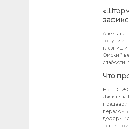
«Шторм
зафикс
Александр
Топурии -
глазниц и
Омский ве
слабости.
Что пр
На UFC 25
Джастина 
предварит
переломы 
деформиро
четвёртом