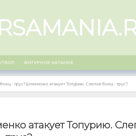
RSAMANIA.
УТБОЛ
ФИГУРНОЕ КАТАНИЕ
боец - трус?
Шлеменко атакует Топурию. Слепой боец - трус?
енко атакует Топурию. Сле