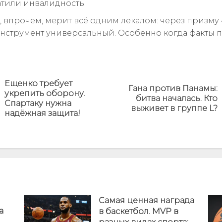
тили инвалидность.
 впрочем, мерит всё одним лекалом: через призму 
 Инструмент универсальный. Особенно когда факты п
Ещенко требует
Гана против Панамы:
укрепить оборону.
Предыдущая
Next
битва началась. Кто
Спартаку нужна
новость
post:
выживет в группе L?
надёжная защита!
Самая ценная награда
а
в баскетбол. MVP в