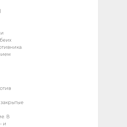
и
ии
обеих
отивника.
нием
ротив
 закрытые
е. В
- и