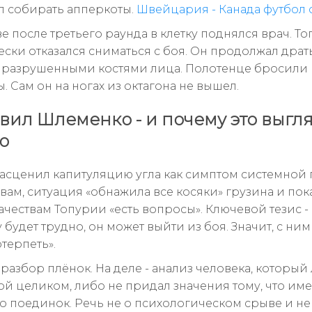
 собирать апперкоты.
Швейцария - Канада футбол
е после третьего раунда в клетку поднялся врач. Т
ски отказался сниматься с боя. Он продолжал драть
с разрушенными костями лица. Полотенце бросили
. Сам он на ногах из октагона не вышел.
явил Шлеменко - и почему это выгл
о
асценил капитуляцию угла как симптом системной
вам, ситуация «обнажила все косяки» грузина и пока
ачествам Топурии «есть вопросы». Ключевой тезис -
будет трудно, он может выйти из боя. Значит, с ни
терпеть».
 разбор плёнок. На деле - анализ человека, который
ой целиком, либо не придал значения тому, что им
о поединок. Речь не о психологическом срыве и не