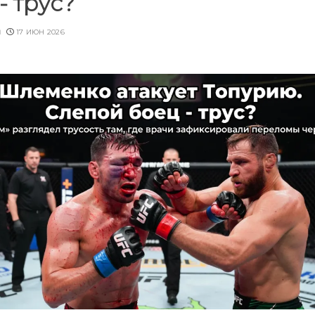
- трус?
u
17 ИЮН 2026