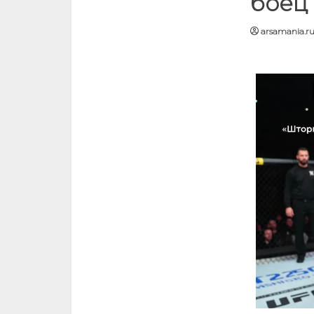
боец 
arsamania.r