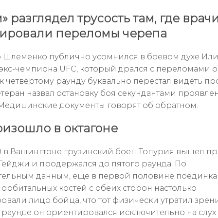
» разглядел трусость там, где врач
ировали переломы черепа
 Шлеменко публично усомнился в боевом духе Ил
 экс-чемпиона UFC, который дрался с переломами 
 к четвёртому раунду буквально перестал видеть пр
теран назвал остановку боя секундантами проявле
 Медицинские документы говорят об обратном.
оизошло в октагоне
0 в Вашингтоне грузинский боец Топурия вышел п
Гейджи и продержался до пятого раунда. По
ельным данным, ещё в первой половине поединка
орбитальных костей с обеих сторон настолько
вали лицо бойца, что тот физически утратил зрени
 раунде он ориентировался исключительно на слух 