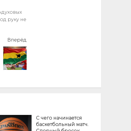
«духовых
од руку не
Вперёд
С чего начинается
баскетбольный матч.
Спорный бросок,