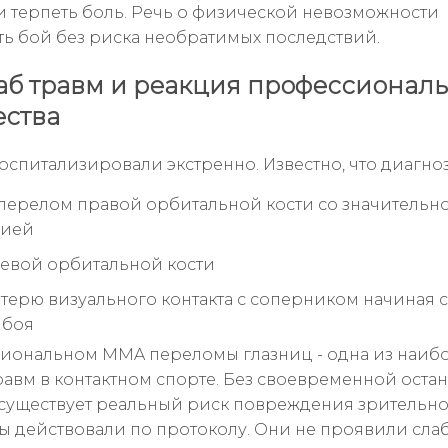
 терпеть боль. Речь о физической невозможности
ь бой без риска необратимых последствий.
б травм и реакция профессиональ
ства
оспитализировали экстренно. Известно, что диагноз
перелом правой орбитальной кости со значительн
ией
евой орбитальной кости
терю визуального контакта с соперником начиная 
 боя
иональном MMA переломы глазниц - одна из наиб
равм в контактном спорте. Без своевременной оста
существует реальный риск повреждения зрительно
ы действовали по протоколу. Они не проявили слаб