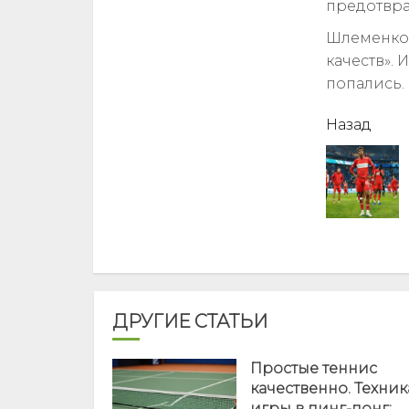
предотвра
Шлеменко,
качеств».
попались.
читать
Назад
еще
ДРУГИЕ СТАТЬИ
Простые теннис
качественно. Техник
игры в пинг-понг: