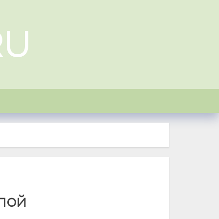
RU
пой