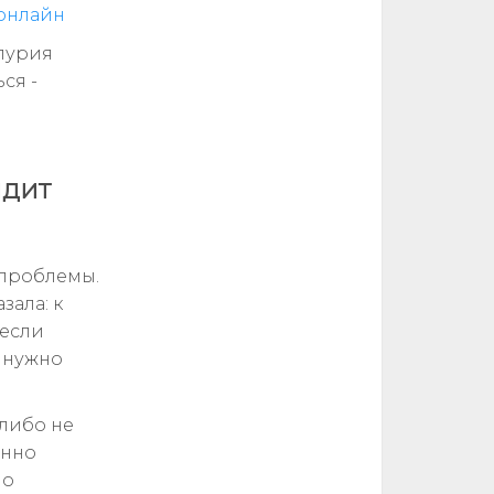
 онлайн
опурия
ся -
ядит
 проблемы.
зала: к
 если
м нужно
 либо не
енно
 о