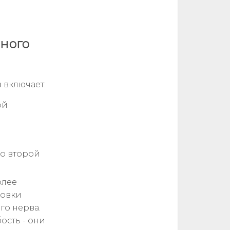
ного
 включает:
ой
со второй
олее
новки
го нерва.
ость - они