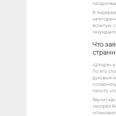
продолжал
В перерыв
категориче
вслепую, 
секунданты
Что за
странн
«Шторм» р
По его сло
духовым к
сопернику 
просто «по
Звучит как
смотрел б
остановил