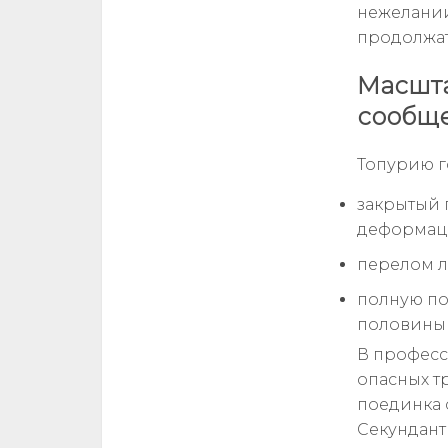
нежелании
продолжат
Масшта
сообще
Топурию г
закрытый 
деформац
перелом л
полную по
половины
В професс
опасных т
поединка 
Секундант