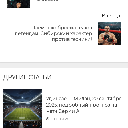
но
Вперёд
Шлеменко бросил вызов
Next
легендам. Сибирский характер
post:
против техники!
ДРУГИЕ СТАТЬИ
Удинезе — Милан, 20 сентября
2025: подробный прогноз на
матч Серии А
18 ФЕВ 2026