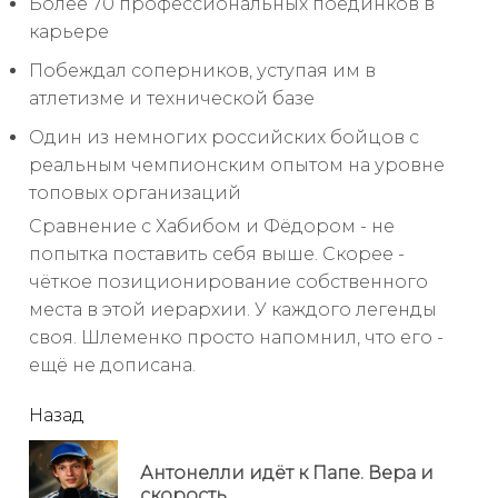
Более 70 профессиональных поединков в
карьере
Побеждал соперников, уступая им в
атлетизме и технической базе
Один из немногих российских бойцов с
реальным чемпионским опытом на уровне
топовых организаций
Сравнение с Хабибом и Фёдором - не
попытка поставить себя выше. Скорее -
чёткое позиционирование собственного
места в этой иерархии. У каждого легенды
своя. Шлеменко просто напомнил, что его -
ещё не дописана.
читать
Назад
еще
Антонелли идёт к Папе. Вера и
Пр
скорость