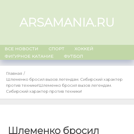
Skip
to
ARSAMANIA.RU
content
ВСЕ НОВОСТИ
СПОРТ
ХОККЕЙ
ФИГУРНОЕ КАТАНИЕ
ФУТБОЛ
Главная
Шлеменко бросил вызов легендам. Сибирский характер
против техники!
Шлеменко бросил вызов легендам.
Сибирский характер против техники!
Шлеменко бросил