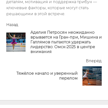
деталям, мотивация и поддержка трибун —
ключевые факторы, которые могут стать
решающими в этой встрече.
читать
Назад
еще
Аделия Петросян неожиданно
врывается на Гран-при, Мишина и
Пр
Галлямов пытаются удержать
но
лидерство: Омск-2025 в центре
внимания
Вперёд
Тяжёлое начало и уверенный
Next
перелом
post: