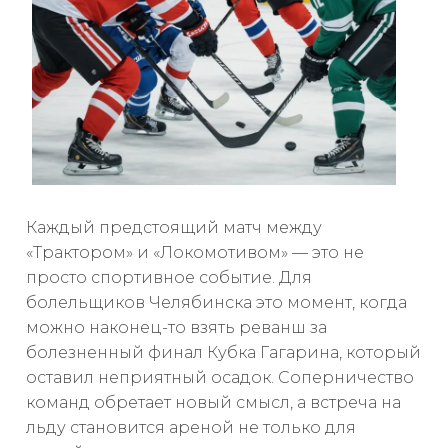
Каждый предстоящий матч между
«Трактором» и «Локомотивом» — это не
просто спортивное событие. Для
болельщиков Челябинска это момент, когда
можно наконец-то взять реванш за
болезненный финал Кубка Гагарина, который
оставил неприятный осадок. Соперничество
команд обретает новый смысл, а встреча на
льду становится ареной не только для