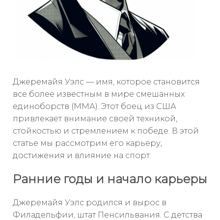
Джеремайя Уэлс — имя, которое становится
все более известным в мире смешанных
единоборств (ММА). Этот боец из США
привлекает внимание своей техникой,
стойкостью и стремлением к победе. В этой
статье мы рассмотрим его карьеру,
достижения и влияние на спорт.
Ранние годы и начало карьеры
Джеремайя Уэлс родился и вырос в
Филадельфии, штат Пенсильвания. С детства