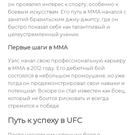
он проявлял интерес к спорту, особенно к
боевым искусствам. Его путь в ММА начался с
занятий бразильским джиу-джитсу, где он
быстро показал себя как талантливый и
целеустремленный ученик.
Первые шаги в ММА
Уэлс начал свою профессиональную карьеру
в ММА в 2012 году. Его дебютный бой
состоялся в небольшом промоушене, но уже
тогда он продемонстрировал свои навыки и
потенциал. Вскоре он стал известен как боец,
который не боится рисковать и всегда
стремится к победе.
Путь к успеху в UFC
После нескольких успешных боев в