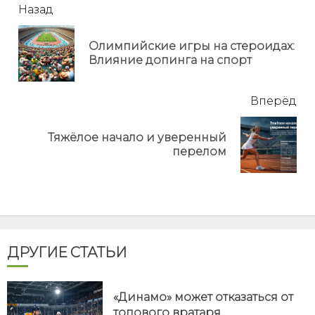
читать
Назад
еще
Олимпийские игры на стероидах:
Пр
Влияние допинга на спорт
но
Вперёд
Тяжёлое начало и уверенный
Next
перелом
post:
ДРУГИЕ СТАТЬИ
«Динамо» может отказаться от
топового вратаря,