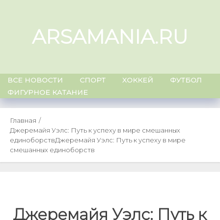
Skip
to
ARSAMANIA.RU
content
ВСЕ НОВОСТИ
СПОРТ
ХОККЕЙ
ФУТБОЛ
ФИГУРНОЕ КАТАНИЕ
Главная
Джеремайя Уэлс: Путь к успеху в мире смешанных
единоборств
Джеремайя Уэлс: Путь к успеху в мире
смешанных единоборств
Джеремайя Уэлс: Путь к