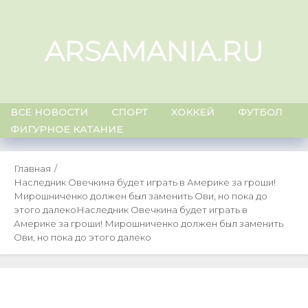
Skip
to
ARSAMANIA.RU
content
ВСЕ НОВОСТИ
СПОРТ
ХОККЕЙ
ФУТБОЛ
ФИГУРНОЕ КАТАНИЕ
Главная
Наследник Овечкина будет играть в Америке за гроши!
Мирошниченко должен был заменить Ови, но пока до
этого далеко
Наследник Овечкина будет играть в
Америке за гроши! Мирошниченко должен был заменить
Ови, но пока до этого далеко