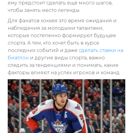
ему предстоит сделать ещё много шагов,
чтобы занять место легенды.
Для фанатов хоккея это время ожидания и
наблюдения за молодыми талантами,
которые постепенно формируют будущее
спорта. А тем, кто хочет быть в курсе
последних событий и даже
сделать ставки на
биатлон
и другие виды спорта, важно
следить за тенденциями и понимать, какие
факторы влияют на успех игроков и команд.