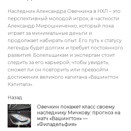
Наследник Александра Овечкина в НХЛ – это
перспективный молодой игрок, в частности
Александр Мирошниченко, который пока
играет за минимальные деньги и
продолжает набирать опыт. Его путь к статусу
легенды будет долгим и требует постоянного
развития. Болельщикам и экспертам стоит
следить за его карьерой, чтобы увидеть,
сможет ли он повторить или превзойти
достижения великого капитана «Вашингтон
Кэпиталз».
читать
Назад
еще
Овечкин покажет класс своему
наследнику Мичкову: прогноз на
Пр
матч «Вашингтон» —
но
«Филадельфия»