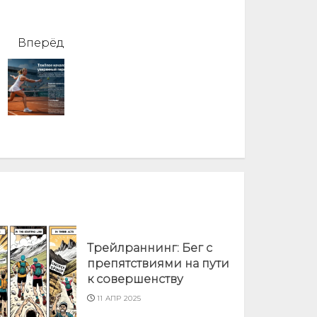
Вперёд
Трейлраннинг: Бег с
препятствиями на пути
к совершенству
11 АПР 2025