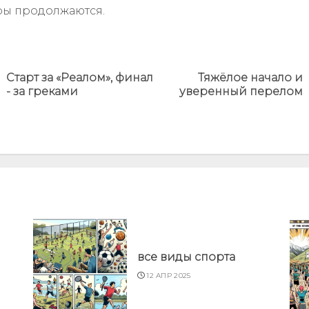
ры продолжаются.
Старт за «Реалом», финал
Тяжёлое начало и
Предыдущая
Next
- за греками
уверенный перелом
новость
post:
все виды спорта
12 АПР 2025