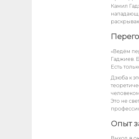
Камил Гад
нападающи
раскрываю
Перего
«Ведём пе
Гаджиев. Б
Есть тольк
Дзюба к э
теоретиче
человеком
Это не све
професси
Опыт з
Выход в о