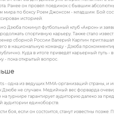
рта. Ранее он провёл поединок с бывшим абсолют
 мира по боксу Роем Джонсом - младшим. Бой сос
ксирован историей.
но Дзюба покинул футбольный клуб «Акрон» и заяви
родолжать спортивную карьеру. Также стало известн
ренер сборной России Валерий Карпин приглаша
го в национальную команду - Дзюба прокомментир
публично. Куда в итоге приведёт карьерный путь - 
ку - пока открытый вопрос.
льше
hts - одна из ведущих ММА-организаций страны, и 
к Дзюбе не случаен. Медийный вес форварда очеви
 на турнире гарантирует аудиторию далеко за пре
 аудитории единоборств.
и боя, если он состоится, станут известны позже. 