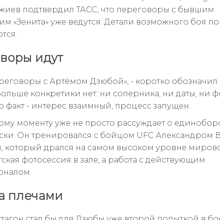
жиев подтвердил ТАСС, что переговоры с бывшим
м «Зенита» уже ведутся. Детали возможного боя по
тся.
воры идут
реговоры с Артёмом Дзюбой», - коротко обозначил
ольше конкретики нет: ни соперника, ни даты, ни ф
о факт - интерес взаимный, процесс запущен.
тому моменту уже не просто рассуждает о единобор
ски. Он тренировался с бойцом UFC Александром 
, который дрался на самом высоком уровне миров
тская фотосессия в зале, а работа с действующим
оналом.
а плечами
ктагон стал бы для Дзюбы уже второй попыткой в б