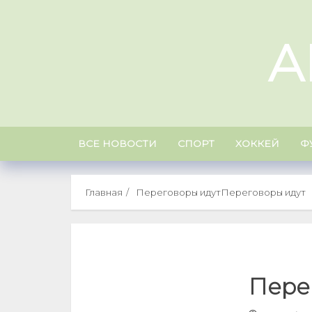
Skip
to
A
content
ВСЕ НОВОСТИ
СПОРТ
ХОККЕЙ
Ф
Главная
Переговоры идут
Переговоры идут
Пере