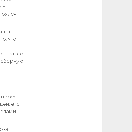
ным
тоялся,
л, что
о, что
л
овал этот
в сборную
интерес
ден: его
делами
Пока