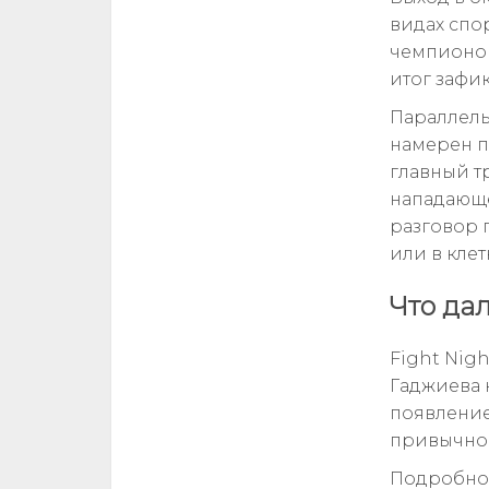
видах спо
чемпионом
итог зафи
Параллель
намерен п
главный т
нападающе
разговор 
или в клет
Что да
Fight Nig
Гаджиева 
появление
привычной
Подробност