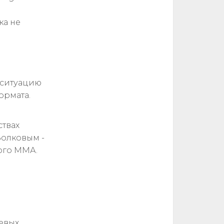
ка не
 ситуацию
ормата.
ствах
Волковым -
ого ММА.
оевых