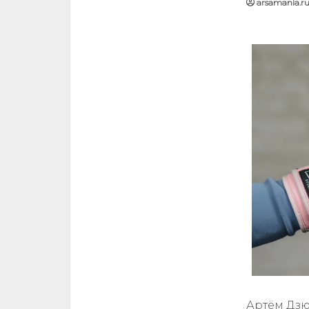
arsamania.r
Артём Дзю