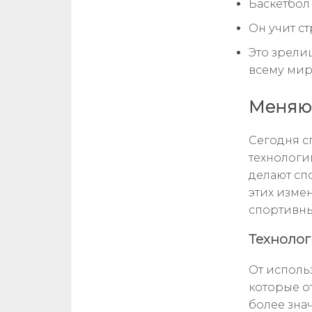
Баскетбол 
Он учит с
Это зрели
всему мир
Меняю
Сегодня с
технологи
делают сп
этих изме
спортивны
Технолог
От исполь
которые о
более зна