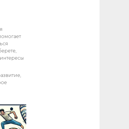
я
помогает
ься
берете,
 интересы
азвитие,
рое