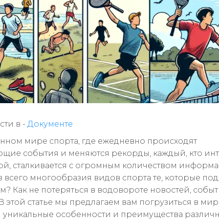
ти в -
Документе
нном мире спорта, где ежедневно происходят
ющие события и меняются рекорды, каждый, кто ин
ой, сталкивается с огромным количеством информа
з всего многообразия видов спорта те, которые под
м? Как не потеряться в водовороте новостей, собы
В этой статье мы предлагаем вам погрузиться в мир
 уникальные особенности и преимущества различ