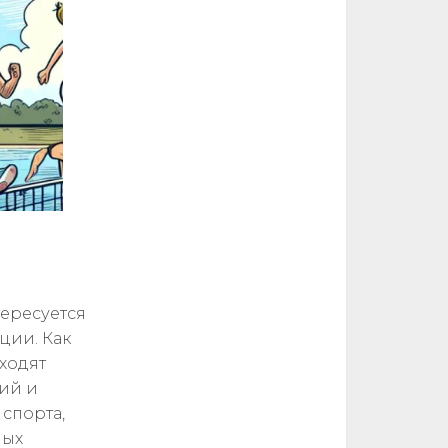
тересуется
ции. Как
ходят
тий и
 спорта,
ных