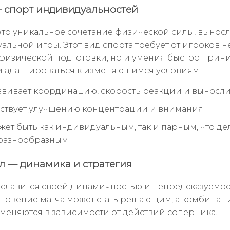
 спорт индивидуальностей
это уникальное сочетание физической силы, вынос
альной игры. Этот вид спорта требует от игроков н
физической подготовки, но и умения быстро прин
 адаптироваться к изменяющимся условиям.
звивает координацию, скорость реакции и выносли
ствует улучшению концентрации и внимания.
жет быть как индивидуальным, так и парным, что де
разнообразным.
л — динамика и стратегия
 славится своей динамичностью и непредсказуемос
новение матча может стать решающим, а комбинац
 меняются в зависимости от действий соперника.