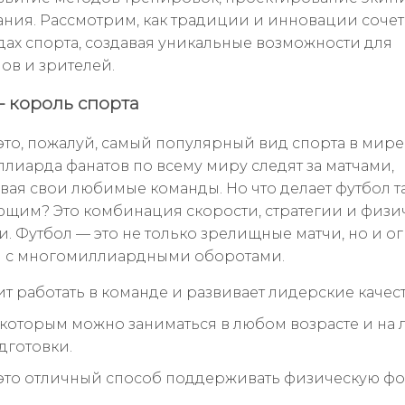
ния. Рассмотрим, как традиции и инновации сочет
дах спорта, создавая уникальные возможности для
ов и зрителей.
 король спорта
это, пожалуй, самый популярный вид спорта в мире
ллиарда фанатов по всему миру следят за матчами,
ая свои любимые команды. Но что делает футбол т
ющим? Это комбинация скорости, стратегии и физи
и. Футбол — это не только зрелищные матчи, но и о
я с многомиллиардными оборотами.
т работать в команде и развивает лидерские качест
, которым можно заниматься в любом возрасте и на
дготовки.
это отличный способ поддерживать физическую фо