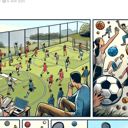
u
12 АПР 2025