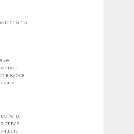
рителей по
овые
сменов,
я в курсе
овья и
тройств,
ают все
лучшать