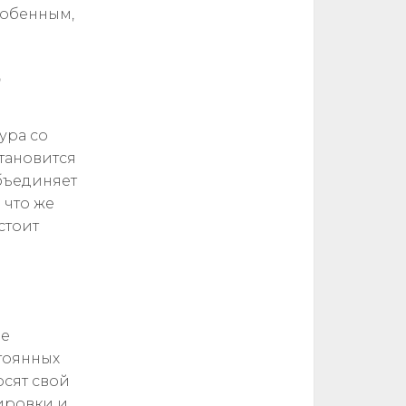
собенным,
?
ура со
тановится
бъединяет
 что же
стоит
ые
тоянных
сят свой
ировки и