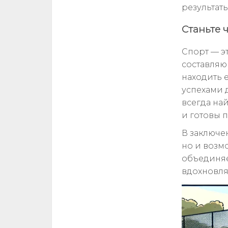
результат
Станьте 
Спорт — э
составляю
находить 
успехами д
всегда на
и готовы 
В заключе
но и возм
объединяе
вдохновля