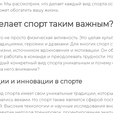
. Мы рассмотрим, что делает каждый вид спорта о
ожет обогатить вашу жизнь.
елает спорт таким важным
о не просто физическая активность. Это целая культ
адициями, героями и драмами. Для многих спорт с
изни, источником вдохновения и мотивации. Он о
т работать в команде и преодолевать трудности. Но
ждый конкретный вид спорта уникальным и почему 
на него внимание?
ии и инновации в спорте
д спорта имеет свои уникальные традиции, котор
лись веками. Но спорт также является сферой пос
. Высокие технологии и научные исследования вно
азвитие методов тренировок, проектирование экип