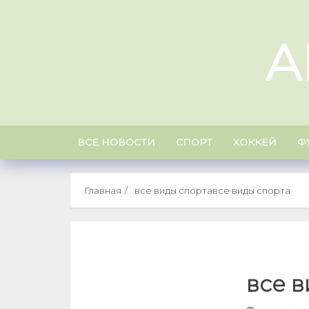
Skip
to
A
content
ВСЕ НОВОСТИ
СПОРТ
ХОККЕЙ
Ф
Главная
все виды спорта
все виды спорта
все в