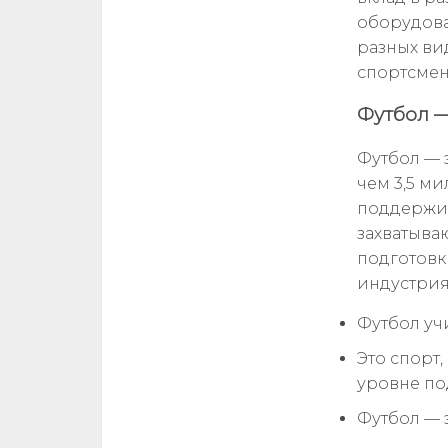
оборудова
разных ви
спортсмен
Футбол —
Футбол — 
чем 3,5 ми
поддержив
захватыва
подготовк
индустри
Футбол учи
Это спорт
уровне по
Футбол — 