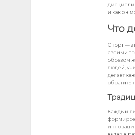
дисциплин
и как он м
Что д
Спорт — эт
своими тр
образом ж
людей, учи
делает ка
обратить 
Традиц
Каждый ви
формирова
инноваций
вклад в р