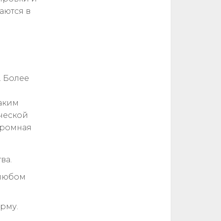
аются в
. Более
аким
ческой
громная
ва.
 любом
рму.