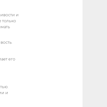
ливости и
е только
имать
вость.
лает его
тью.
ии и