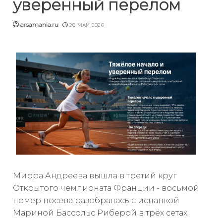
уверенный перелом
arsamania.ru
28 МАЙ 2026
Мирра Андреева вышла в третий круг
Открытого чемпионата Франции - восьмой
номер посева разобралась с испанкой
Мариной Бассольс Риберой в трёх сетах.