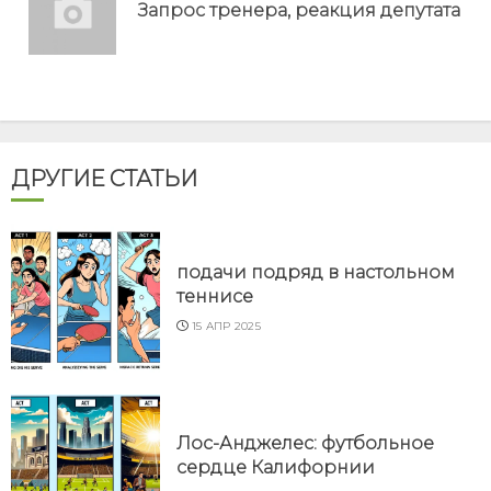
Пр
Запрос тренера, реакция депутата
но
ДРУГИЕ СТАТЬИ
подачи подряд в настольном
теннисе
15 АПР 2025
Лос-Анджелес: футбольное
сердце Калифорнии