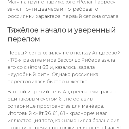
Матч на грунте парижского «Ролан Гаррос»
занял почти два часа и потребовал от
россиянки характера: первый сет она отдала.
Тяжёлое начало и уверенный
перелом
Первый сет сложился не в пользу Андреевой
- 175-я ракетка мира Бассольс Рибера взяла
его со счётом 6:3 и, казалось, задала
неудобный ритм. Однако россиянка
перестроилась быстро и жёстко.
Второй и третий сеты Андреева выиграла с
одинаковым счётом 6:1, не оставив
сопернице пространства для манёвра.
Итоговый счёт 3:6, 6:1, 6:1 - красноречивая
иллюстрация того, как изменился баланс сил
по ходу встречи продолжительностью 1 час 51