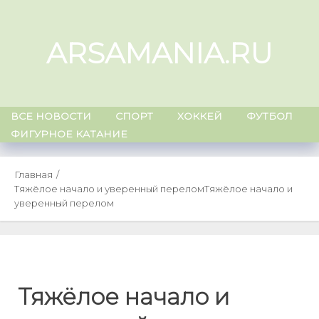
Skip
to
ARSAMANIA.RU
content
ВСЕ НОВОСТИ
СПОРТ
ХОККЕЙ
ФУТБОЛ
ФИГУРНОЕ КАТАНИЕ
Главная
Тяжёлое начало и уверенный перелом
Тяжёлое начало и
уверенный перелом
Тяжёлое начало и