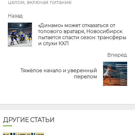
целом, включая питание.
читать
Назад
еще
«Динамо» может отказаться от
топового вратаря, Новосибирск
Пр
пытается спасти сезон: трансферы
но
и слухи КХЛ
Вперёд
Тяжёлое начало и уверенный
Next
перелом
post:
ДРУГИЕ СТАТЬИ