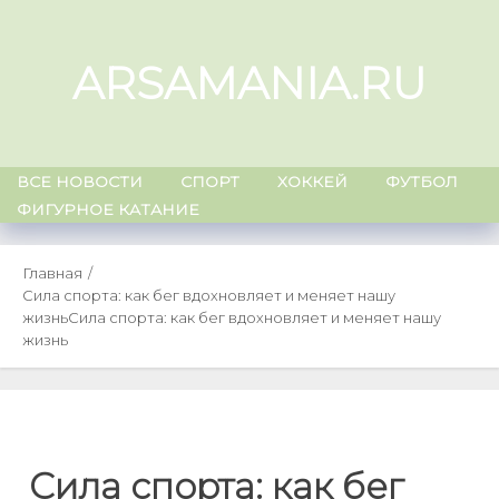
Skip
to
ARSAMANIA.RU
content
ВСЕ НОВОСТИ
СПОРТ
ХОККЕЙ
ФУТБОЛ
ФИГУРНОЕ КАТАНИЕ
Главная
Сила спорта: как бег вдохновляет и меняет нашу
жизнь
Сила спорта: как бег вдохновляет и меняет нашу
жизнь
Сила спорта: как бег