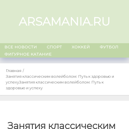
Skip
to
ARSAMANIA.RU
content
ВСЕ НОВОСТИ
СПОРТ
ХОККЕЙ
ФУТБОЛ
ФИГУРНОЕ КАТАНИЕ
Главная
Занятия классическим волейболом: Путь к здоровью и
успеху
Занятия классическим волейболом: Путь к
здоровью и успеху
Занятия классическим