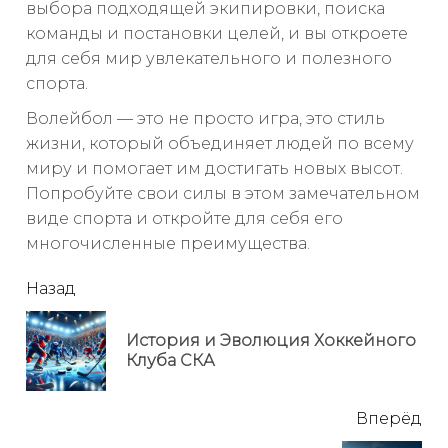
выбора подходящей экипировки, поиска
команды и постановки целей, и вы откроете
для себя мир увлекательного и полезного
спорта.
Волейбол — это не просто игра, это стиль
жизни, который объединяет людей по всему
миру и помогает им достигать новых высот.
Попробуйте свои силы в этом замечательном
виде спорта и откройте для себя его
многочисленные преимущества.
читать
Назад
еще
История и Эволюция Хоккейного
Пр
Клуба СКА
но
Вперёд