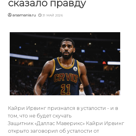
сказало правду
arsamania.ru
31 МАЙ 2026
Кайри Ирвинг признался в усталости - и в
том, что не будет скучать
Защитник «Даллас Маверикс» Кайри Ирвинг
открыто заговорил об усталости от