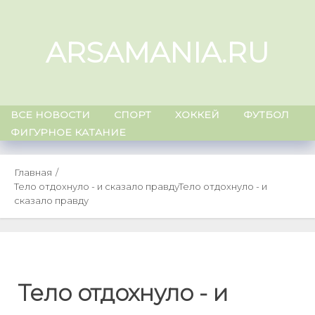
Skip
to
ARSAMANIA.RU
content
ВСЕ НОВОСТИ
СПОРТ
ХОККЕЙ
ФУТБОЛ
ФИГУРНОЕ КАТАНИЕ
Главная
Тело отдохнуло - и сказало правду
Тело отдохнуло - и
сказало правду
Тело отдохнуло - и