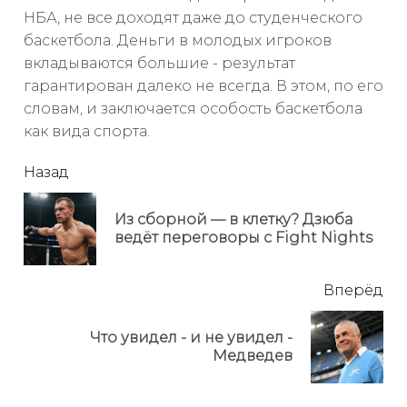
НБА, не все доходят даже до студенческого
баскетбола. Деньги в молодых игроков
вкладываются большие - результат
гарантирован далеко не всегда. В этом, по его
словам, и заключается особость баскетбола
как вида спорта.
читать
Назад
еще
Из сборной — в клетку? Дзюба
Пр
ведёт переговоры с Fight Nights
но
Вперёд
Что увидел - и не увидел -
Next
Медведев
post: